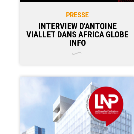
PRESSE
INTERVIEW D'ANTOINE
VIALLET DANS AFRICA GLOBE
INFO
En mai dernier Antoine Viallet
présent à Dakar lors de la Biennale
a été interviewé par Africa Globe
Info sur la thématique de la place
de la femme dans l'art (Dak'art
2022).